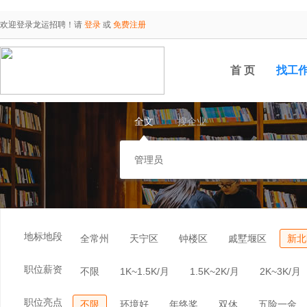
欢迎登录龙运招聘！请
登录
或
免费注册
首 页
找工
全文
搜企业
地标地段
全常州
天宁区
钟楼区
戚墅堰区
新北
职位薪资
不限
1K~1.5K/月
1.5K~2K/月
2K~3K/月
职位亮点
不限
环境好
年终奖
双休
五险一金