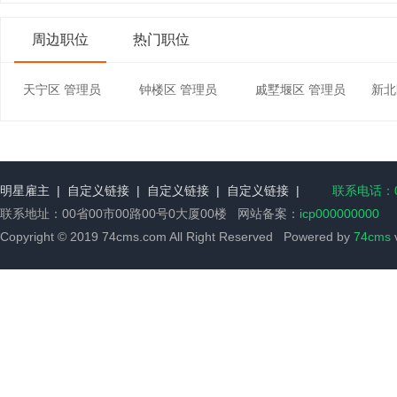
周边职位
热门职位
天宁区 管理员
钟楼区 管理员
戚墅堰区 管理员
新北
明星雇主
|
自定义链接
|
自定义链接
|
自定义链接
|
联系电话：00
联系地址：00省00市00路00号0大厦00楼 网站备案：
icp000000000
Copyright © 2019 74cms.com All Right Reserved Powered by
74cms