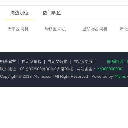
周边职位
热门职位
天宁区 司机
钟楼区 司机
戚墅堰区 司机
新北
明星雇主
|
自定义链接
|
自定义链接
|
自定义链接
|
联系电话：00
联系地址：00省00市00路00号0大厦00楼 网站备案：
icp000000000
Copyright © 2019 74cms.com All Right Reserved Powered by
74cms