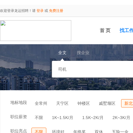
欢迎登录龙运招聘！请
登录
或
免费注册
首 页
找工
全文
搜企业
地标地段
全常州
天宁区
钟楼区
戚墅堰区
新北
职位薪资
不限
1K~1.5K/月
1.5K~2K/月
2K~3K/月
职位亮点
不限
环境好
年终奖
双休
五险一金