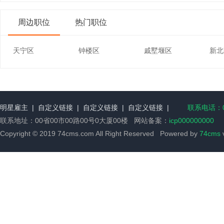
周边职位
热门职位
天宁区
钟楼区
戚墅堰区
新北
明星雇主
|
自定义链接
|
自定义链接
|
自定义链接
|
联系电话：00
联系地址：00省00市00路00号0大厦00楼 网站备案：
icp000000000
Copyright © 2019 74cms.com All Right Reserved Powered by
74cms