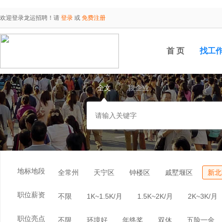
欢迎登录龙运招聘！请
登录
或
免费注册
首 页
找工
全文
搜企业
地标地段
全常州
天宁区
钟楼区
戚墅堰区
新北
职位薪资
不限
1K~1.5K/月
1.5K~2K/月
2K~3K/月
职位亮点
不限
环境好
年终奖
双休
五险一金