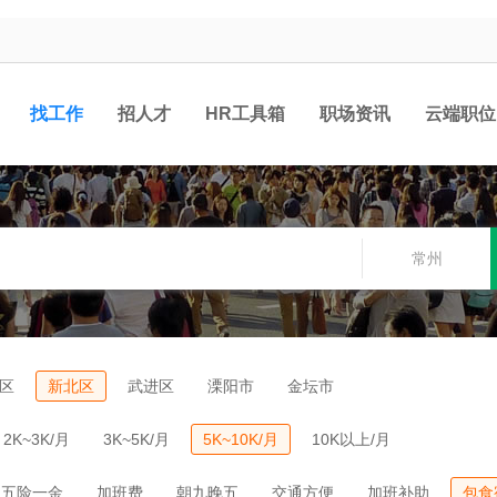
找工作
招人才
HR工具箱
职场资讯
云端职位
常州
区
新北区
武进区
溧阳市
金坛市
2K~3K/月
3K~5K/月
5K~10K/月
10K以上/月
五险一金
加班费
朝九晚五
交通方便
加班补助
包食