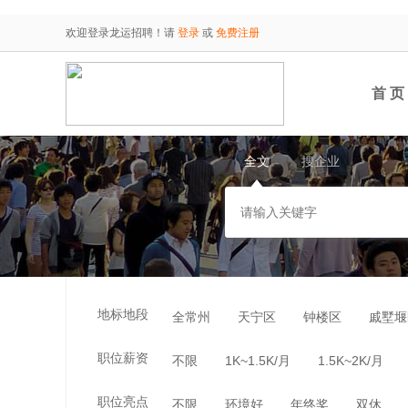
欢迎登录龙运招聘！请
登录
或
免费注册
首 页
全文
搜企业
地标地段
全常州
天宁区
钟楼区
戚墅堰
职位薪资
不限
1K~1.5K/月
1.5K~2K/月
职位亮点
不限
环境好
年终奖
双休