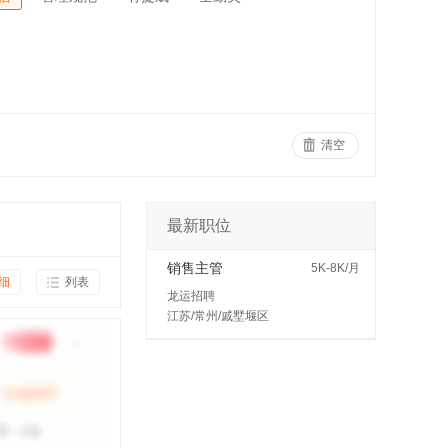
清空
最新职位
销售主管
5K-8K/月
细
列表
龙运招聘
江苏/常州/戚墅堰区