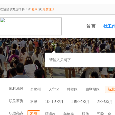
欢迎登录龙运招聘！请
登录
或
免费注册
首 页
找工
全文
搜企业
地标地段
全常州
天宁区
钟楼区
戚墅堰区
新北
职位薪资
不限
1K~1.5K/月
1.5K~2K/月
2K~3K/月
职位亮点
不限
环境好
年终奖
双休
五险一金