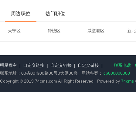
周边职位
热门职位
天宁区
钟楼区
戚墅堰区
新北
明星雇主
|
自定义链接
|
自定义链接
|
自定义链接
|
联系电话：00
联系地址：00省00市00路00号0大厦00楼 网站备案：
icp000000000
Copyright © 2019 74cms.com All Right Reserved Powered by
74cms