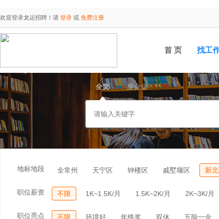
欢迎登录龙运招聘！请
登录
或
免费注册
首 页
找工
全文
搜企业
地标地段
全常州
天宁区
钟楼区
戚墅堰区
新北
职位薪资
不限
1K~1.5K/月
1.5K~2K/月
2K~3K/月
职位亮点
不限
环境好
年终奖
双休
五险一金