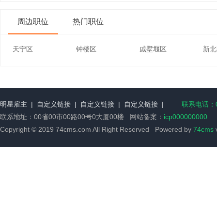
周边职位
热门职位
天宁区
钟楼区
戚墅堰区
新北
明星雇主
|
自定义链接
|
自定义链接
|
自定义链接
|
联系电话：00
联系地址：00省00市00路00号0大厦00楼 网站备案：
icp000000000
Copyright © 2019 74cms.com All Right Reserved Powered by
74cms