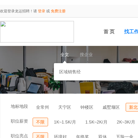
欢迎登录龙运招聘！请
登录
或
免费注册
首 页
找工
全文
搜企业
地标地段
全常州
天宁区
钟楼区
戚墅堰区
新北
职位薪资
不限
1K~1.5K/月
1.5K~2K/月
2K~3K/月
职位亮点
不限
环境好
年终奖
双休
五险一金