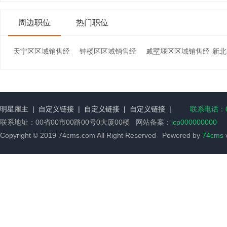
周边职位
热门职位
天宁区区域销售经
钟楼区区域销售经
戚墅堰区区域销售经
新北
明星雇主
|
自定义链接
|
自定义链接
|
自定义链接
|
联系电话：00
联系地址：00省00市00路00号0大厦00楼 网站备案：
icp000000000
Copyright © 2019 74cms.com All Right Reserved Powered by
74cms