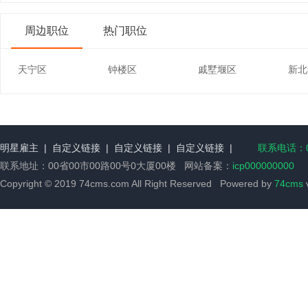
周边职位
热门职位
天宁区
钟楼区
戚墅堰区
新北
明星雇主
|
自定义链接
|
自定义链接
|
自定义链接
|
联系电话：00
联系地址：00省00市00路00号0大厦00楼 网站备案：
icp000000000
Copyright © 2019 74cms.com All Right Reserved Powered by
74cms