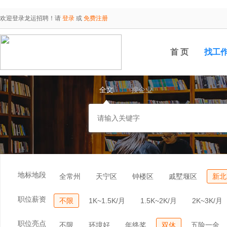
欢迎登录龙运招聘！请
登录
或
免费注册
首 页
找工
全文
搜企业
地标地段
全常州
天宁区
钟楼区
戚墅堰区
新北
职位薪资
不限
1K~1.5K/月
1.5K~2K/月
2K~3K/月
职位亮点
不限
环境好
年终奖
双休
五险一金